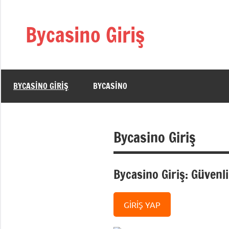
İçeriğe
geç
Bycasino Giriş
BYCASINO GIRIŞ
BYCASINO
Bycasino Giriş
Bycasino Giriş: Güvenl
GİRİŞ YAP