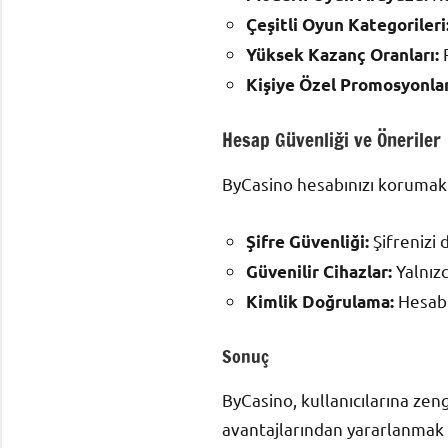
Çeşitli Oyun Kategorileri
R
Yüksek Kazanç Oranları:
Kişiye Özel Promosyonlar
Hesap Güvenliği ve Öneriler
ByCasino hesabınızı korumak 
Şifrenizi 
Şifre Güvenliği:
Yalnızc
Güvenilir Cihazlar:
Hesabın
Kimlik Doğrulama:
Sonuç
ByCasino, kullanıcılarına zen
avantajlarından yararlanmak 