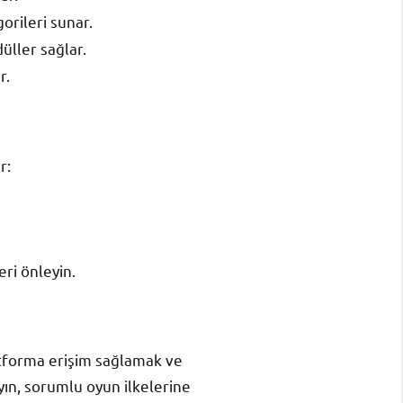
orileri sunar.
üller sağlar.
r.
r:
eri önleyin.
latforma erişim sağlamak ve
yın, sorumlu oyun ilkelerine