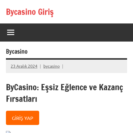
İçeriğe
Bycasino Giriş
geç
Bycasino
23 Aralık 2024
bycasino
ByCasino: Eşsiz Eğlence ve Kazanç
Fırsatları
GİRİŞ YAP