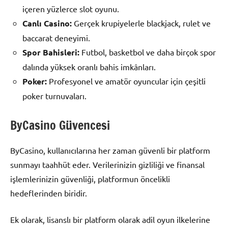
içeren yüzlerce slot oyunu.
Canlı Casino:
Gerçek krupiyelerle blackjack, rulet ve
baccarat deneyimi.
Spor Bahisleri:
Futbol, basketbol ve daha birçok spor
dalında yüksek oranlı bahis imkânları.
Poker:
Profesyonel ve amatör oyuncular için çeşitli
poker turnuvaları.
ByCasino Güvencesi
ByCasino, kullanıcılarına her zaman güvenli bir platform
sunmayı taahhüt eder. Verilerinizin gizliliği ve finansal
işlemlerinizin güvenliği, platformun öncelikli
hedeflerinden biridir.
Ek olarak, lisanslı bir platform olarak adil oyun ilkelerine