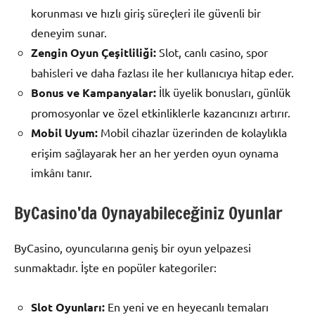
korunması ve hızlı giriş süreçleri ile güvenli bir
deneyim sunar.
Zengin Oyun Çeşitliliği:
Slot, canlı casino, spor
bahisleri ve daha fazlası ile her kullanıcıya hitap eder.
Bonus ve Kampanyalar:
İlk üyelik bonusları, günlük
promosyonlar ve özel etkinliklerle kazancınızı artırır.
Mobil Uyum:
Mobil cihazlar üzerinden de kolaylıkla
erişim sağlayarak her an her yerden oyun oynama
imkânı tanır.
ByCasino’da Oynayabileceğiniz Oyunlar
ByCasino, oyuncularına geniş bir oyun yelpazesi
sunmaktadır. İşte en popüler kategoriler:
Slot Oyunları:
En yeni ve en heyecanlı temaları